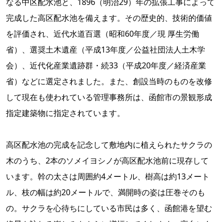
なる中区配水池と、1896（明治29）年の拡張工事によって
完成した高区配水池を備えます。その歴史的、技術的価値
を評価され、近代水道百選（昭和60年度／現 厚生労働
省）、選奨土木遺産（平成13年度／公益社団法人土木学
会）、近代化産業遺跡群・続33（平成20年度／経済産業
省）などに選定されました。また、創設当時のものを改修
して現在も使われている管理事務所は、函館市の景観形成
指定建築物に指定されています。
高区配水池の完成を記念して敷地内に植えられたサクラの
木のうち、2本のソメイヨシノが高区配水池前に現存して
います。幹の太さは周囲約4メートル、樹高は約13メート
ル、枝の幅は約20メートルで、満開時の姿は圧巻そのも
の。サクラを心待ちにしている市民は多く、函館港を望む