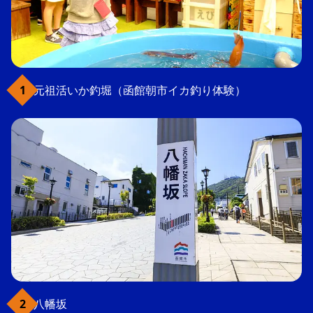
元祖活いか釣堀（函館朝市イカ釣り体験）
八幡坂