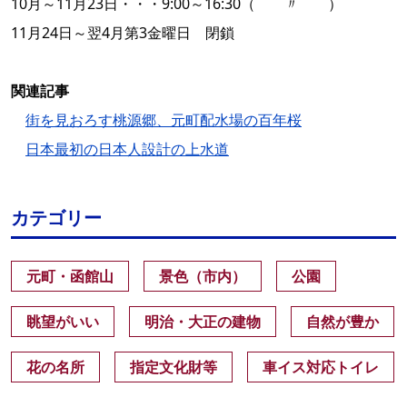
10月～11月23日・・・9:00～16:30（ 〃 ）
11月24日～翌4月第3金曜日 閉鎖
関連記事
街を見おろす桃源郷、元町配水場の百年桜
日本最初の日本人設計の上水道
カテゴリー
元町・函館山
景色（市内）
公園
眺望がいい
明治・大正の建物
自然が豊か
花の名所
指定文化財等
車イス対応トイレ