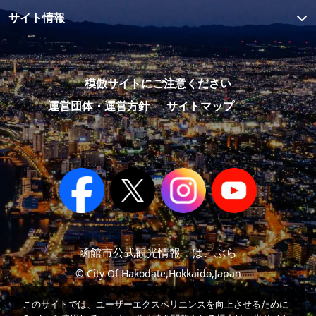
サイト情報
模倣サイトにご注意ください
運営団体・運営方針
サイトマップ
函館市公式観光情報 はこぶら
© City Of Hakodate,Hokkaido,Japan
このサイトでは、ユーザーエクスペリエンスを向上させるために