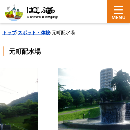
search
Language
トップ
›
スポット・体験
›
元町配水場
元町配水場