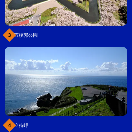
五稜郭公園
立待岬