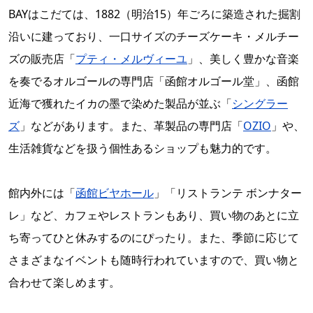
BAYはこだては、1882（明治15）年ごろに築造された掘割
沿いに建っており、一口サイズのチーズケーキ・メルチー
ズの販売店「
プティ・メルヴィーユ
」、美しく豊かな音楽
を奏でるオルゴールの専門店「函館オルゴール堂」、函館
近海で獲れたイカの墨で染めた製品が並ぶ「
シングラー
ズ
」などがあります。また、革製品の専門店「
OZIO
」や、
生活雑貨などを扱う個性あるショップも魅力的です。
館内外には「
函館ビヤホール
」「リストランテ ボンナター
レ」など、カフェやレストランもあり、買い物のあとに立
ち寄ってひと休みするのにぴったり。また、季節に応じて
さまざまなイベントも随時行われていますので、買い物と
合わせて楽しめます。