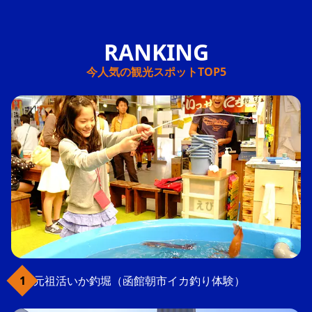
今人気の観光スポットTOP5
元祖活いか釣堀（函館朝市イカ釣り体験）