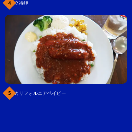
立待岬
カリフォルニアベイビー