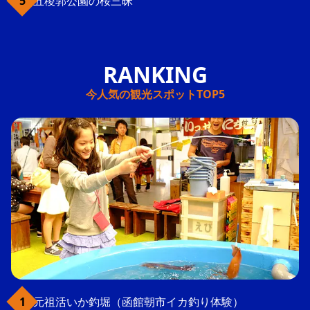
五稜郭公園の桜三昧
今人気の観光スポットTOP5
元祖活いか釣堀（函館朝市イカ釣り体験）