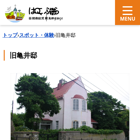
search
Language
トップ
›
スポット・体験
›
旧亀井邸
旧亀井邸