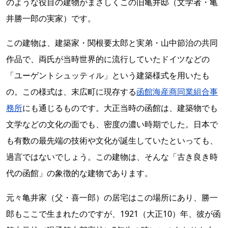
のような役目の建物がまさしくこの旧亀井邸（文学者・亀
井勝一郎の実家）です。
この建物は、建築家・関根要太郎と実弟・山中節治の共同
作品で、両氏が当時世界的に流行していたドイツなどの
「ユーゲントシュッティル」という建築様式を用いたも
の。この様式は、末広町に現存する
函館海産商同業組合事
務所
にも通じるものです。大正当時の函館は、建築物でも
文学などの文化の面でも、密度の濃い時期でした。日本で
も有数の最先端の技術や文化が誕生していたといっても、
過言ではないでしょう。この建物は、そんな「古き良き時
代の函館」の象徴的な建物であります。
元々亀井家（父・喜一郎）の居宅はこの場所にあり、勝一
郎もここで生まれたのですが、1921（大正10）年、彼が函