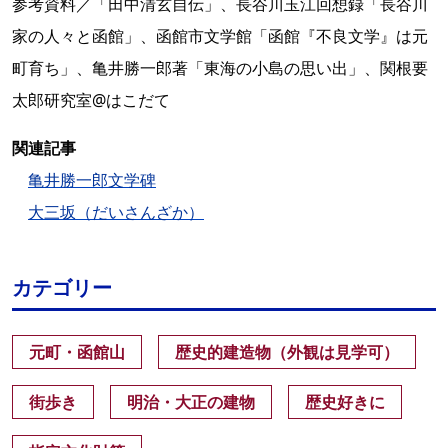
参考資料／「田中清玄自伝」、長谷川玉江回想録「長谷川
家の人々と函館」、函館市文学館「函館『不良文学』は元
町育ち」、亀井勝一郎著「東海の小島の思い出」、関根要
太郎研究室@はこだて
関連記事
亀井勝一郎文学碑
大三坂（だいさんざか）
カテゴリー
元町・函館山
歴史的建造物（外観は見学可）
街歩き
明治・大正の建物
歴史好きに