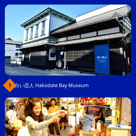
白い恋人 Hakodate Bay Museum