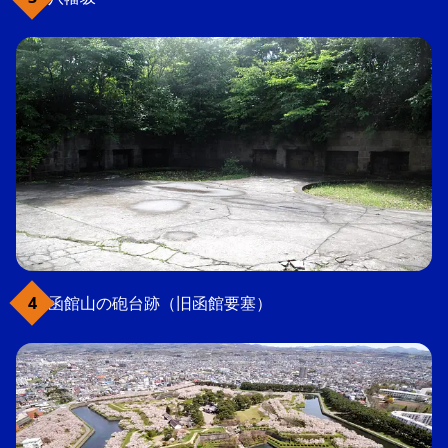
函館山の砲台跡（旧函館要塞）