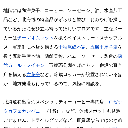
地階には和洋菓子、コーヒー、ソーセージ、酒、水産加工
品など、北海道の特産品がずらりと並び、おみやげを探し
ているかたにぜひ立ち寄ってほしいフロアです。主なメー
カーは
チーズオムレット
を扱うペイストリー・スナッフル
ス、宝来町に本店を構える
千秋庵総本家
、
五勝手屋羊羹
を
扱う五勝手屋本舗、函館美鈴、ハム・ソーセージ製造の
函
館カール・レイモン
、五稜郭公園そばにカフェ併設の直営
店を構える
六花亭
など。冷蔵ロッカーが設置されているほ
か、地方発送も行っているので、気軽に相談を。
北海道初出店のスペシャリティーコーヒー専門店「
ロゼッ
タカフェカンパニー
（1階）」など、休憩スポットも見過
ごせません。トラベルグッズなど、百貨店ならではのきめ