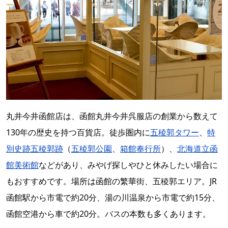
丸井今井函館店は、函館丸井今井呉服店の創業から数えて
130年の歴史を持つ百貨店。徒歩圏内に
五稜郭タワー
、
特
別史跡五稜郭跡
（
五稜郭公園
、
箱館奉行所
）、
北海道立函
館美術館
などがあり、みやげ探しやひと休みしたい場合に
もおすすめです。場所は函館の繁華街、五稜郭エリア。JR
函館駅から市電で約20分、湯の川温泉から市電で約15分、
函館空港から車で約20分。バスの本数も多くあります。