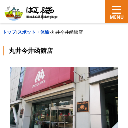
search
Language
トップ
›
スポット・体験
›
丸井今井函館店
丸井今井函館店