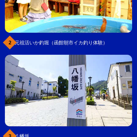
元祖活いか釣堀（函館朝市イカ釣り体験）
八幡坂