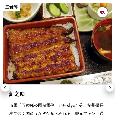
五稜郭
鯉之助
市電「五稜郭公園前電停」から徒歩１分、紀州備長
炭で焼く国産うなぎが食べられる、地元ファンも通