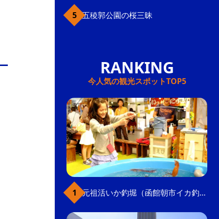
五稜郭公園の桜三昧
今人気の観光スポットTOP5
元祖活いか釣堀（函館朝市イカ釣り体験）