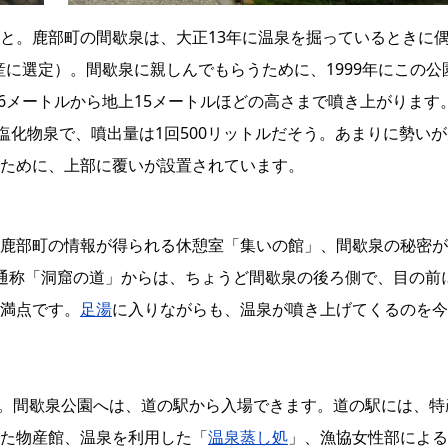
と。鹿部町の間歇泉は、大正13年に温泉を掘っているときに
遺産に選定）。間歇泉に親しんでもらうために、1999年にこの公
26メートルから地上15メートルほどの高さまで噴き上がります
塩化物泉で、噴出量は1回500リットルだそう。あまりに勢いが
ために、上部に覆いが設置されています。
鹿部町の情報が得られる休憩室「集いの館」、間歇泉の秘密が
通称「洞窟の道」からは、ちょうど間歇泉の後ろ側で、目の前
満点です。
足湯
に入りながらも、温泉が噴き上げてくるのを今
プン。間歇泉公園へは、道の駅から入場できます。道の駅には、特
た物産館、温泉を利用した「
温泉蒸し処
」、漁協女性部による