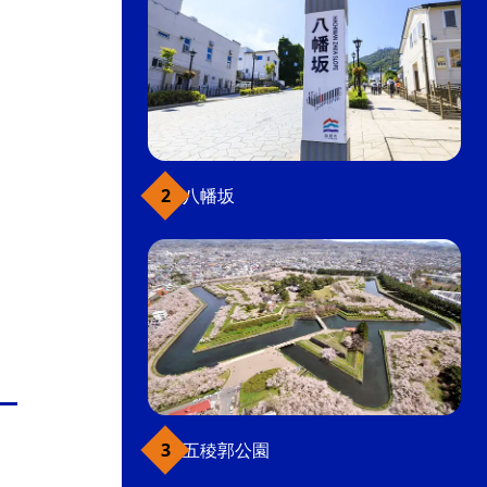
八幡坂
五稜郭公園