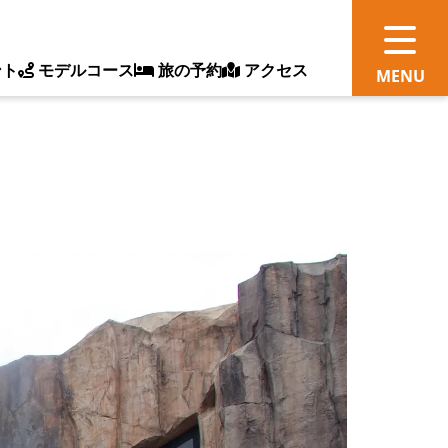
ント
モデルコース
旅の予約
アクセス
観
情
ス
ッ
ト
体
新