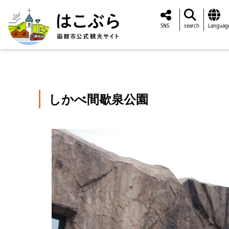
SNS
search
Languag
しかべ間歇泉公園