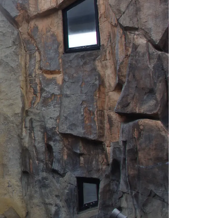
情
特
モ
ル
ー
ア
セ
イ
ン
年