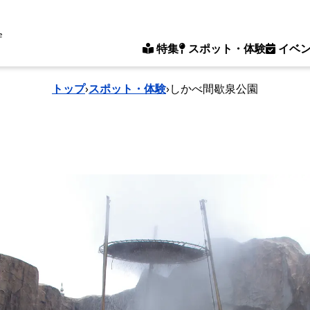
e
特集
スポット・体験
イベ
トップ
›
スポット・体験
›
しかべ間歇泉公園