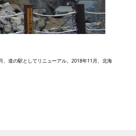
の
要
ベ
ト
イ
ン
、道の駅としてリニューアル。2018年11月、北海
検