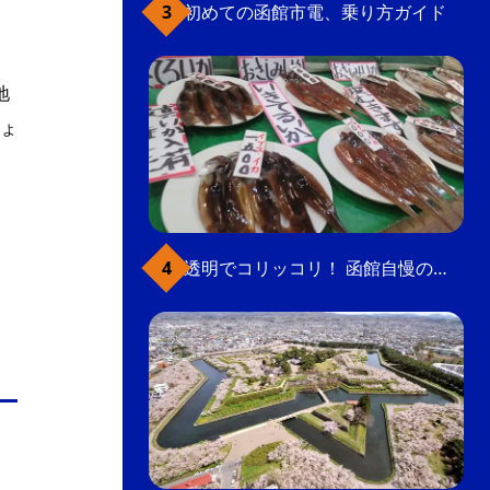
初めての函館市電、乗り方ガイド
地
ょ
透明でコリッコリ！ 函館自慢のいかをどうぞ