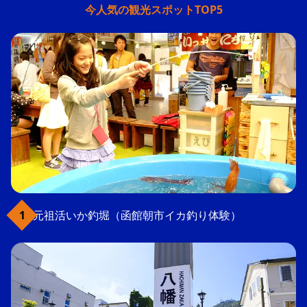
今人気の観光スポットTOP5
元祖活いか釣堀（函館朝市イカ釣り体験）