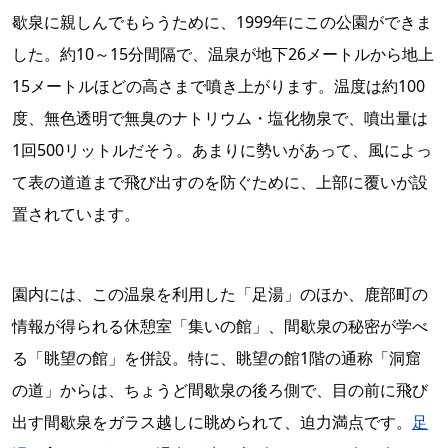
歇泉に親しんでもらうために、1999年にこの公園ができま
した。約10～15分間隔で、温泉が地下26メートルから地上
15メートルほどの高さまで噴き上がります。温度は約100
度、無色透明で無臭のナトリウム・塩化物泉で、噴出量は
1回500リットルだそう。あまりに勢いがあって、風によっ
て表の道道まで飛び出すのを防ぐために、上部に覆いが設
置されています。
園内には、この温泉を利用した「足湯」のほか、鹿部町の
情報が得られる休憩室「集いの館」、間歇泉の秘密が学べ
る「眺望の館」を併設。特に、眺望の館1階の通称「洞窟
の道」からは、ちょうど間歇泉の後ろ側で、目の前に飛び
出す間歇泉をガラス越しに眺められて、迫力満点です。
足