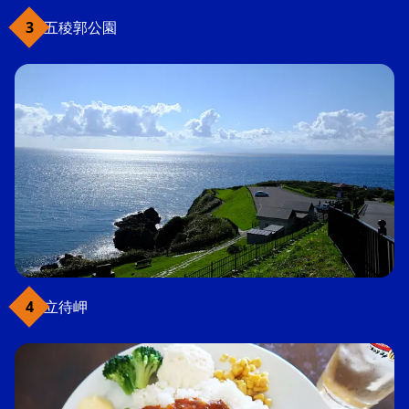
五稜郭公園
立待岬