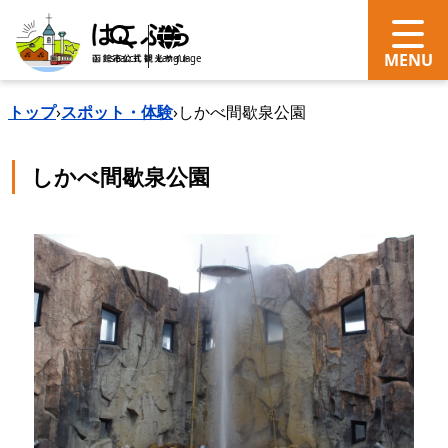
search
Language
トップ
›
スポット・体験
›
しかべ間歇泉公園
しかべ間歇泉公園