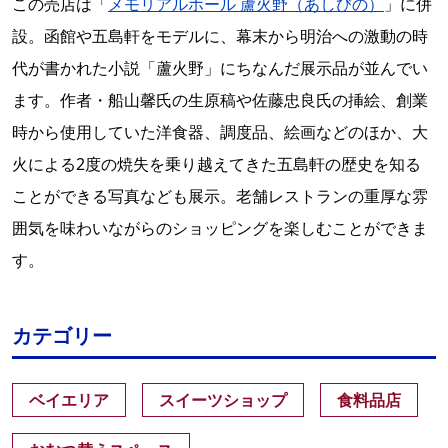
この売店は「
メモリアルホール 蘆火野（あしびの）
」に併
設。函館や五島軒をモデルに、幕末から明治への激動の時
代が書かれた小説「蘆火野」にちなんだ展示品が並んでい
ます。作者・船山馨氏の生原稿や佐藤忠良氏の挿絵、創業
時から使用していた洋食器、調度品、絵画などのほか、大
火による2度の焼失を乗り越えてきた五島軒の歴史を知る
ことができる写真なども展示。老舗レストランの重厚な雰
囲気を味わいながらのショッピングを楽しむことができま
す。
カテゴリー
ベイエリア
スイーツショップ
食料品店