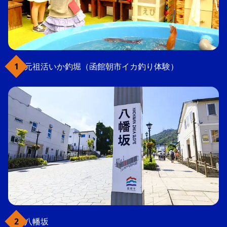
元祖活いか釣堀（函館朝市イカ釣り体験）
八幡坂