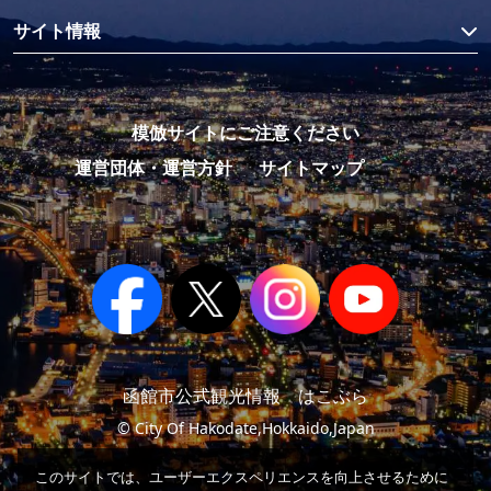
サイト情報
模倣サイトにご注意ください
運営団体・運営方針
サイトマップ
函館市公式観光情報 はこぶら
© City Of Hakodate,Hokkaido,Japan
このサイトでは、ユーザーエクスペリエンスを向上させるために