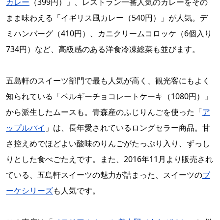
カレー
（399円）」、レストラン一番人気のカレーをその
まま味わえる「イギリス風カレー（540円）」が人気。デ
ミハンバーグ（410円）、カニクリームコロッケ（6個入り
734円）など、高級感のある洋食冷凍総菜も並びます。
五島軒のスイーツ部門で最も人気が高く、観光客にもよく
知られている「ベルギーチョコレートケーキ（1080円）」
から派生したムースも。青森産のふじりんごを使った「
ア
ップルパイ
」は、長年愛されているロングセラー商品。甘
さ控えめでほどよい酸味のりんごがたっぷり入り、ずっし
りとした食べごたえです。また、2016年11月より販売され
ている、五島軒スイーツの魅力が詰まった、スイーツの
ブ
ーケシリーズ
も人気です。