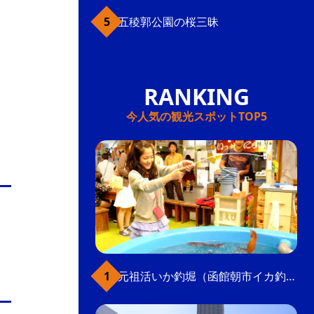
五稜郭公園の桜三昧
今人気の観光スポットTOP5
元祖活いか釣堀（函館朝市イカ釣り体験）