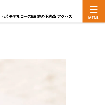
ント
モデルコース
旅の予約
アクセス
観
情
ス
ッ
ト
体
新