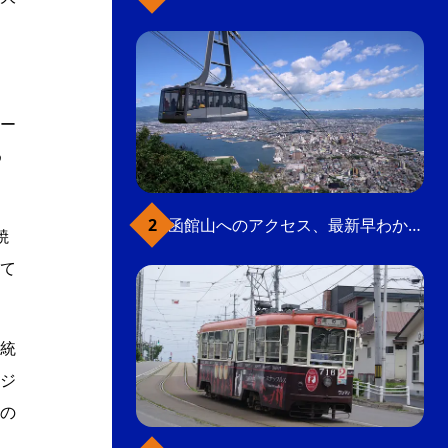
ー
め
函館山へのアクセス、最新早わかりガイド
焼
て
統
ジ
の
、