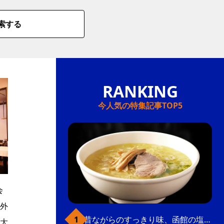
索する
今人気の特集記事TOP5
会
外
昔ながらのすっきり味、函館の塩ラーメン
大