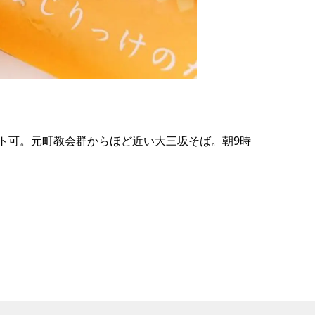
の
要
ベ
ト
イ
ン
ト可。元町教会群からほど近い大三坂そば。朝9時
検