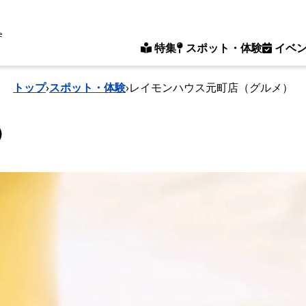
e
特集
スポット・体験
イベ
トップ
›
スポット・体験
›
レイモンハウス元町店（グルメ）
）