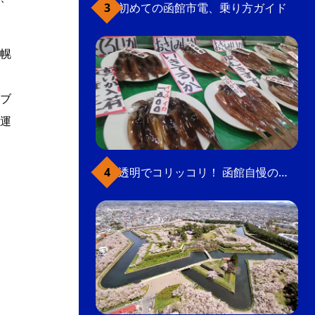
初めての函館市電、乗り方ガイド
幌
ブ
運
透明でコリッコリ！ 函館自慢のいかをどうぞ