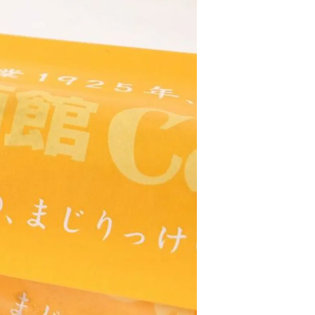
情
特
モ
ル
ー
ア
セ
イ
ン
年