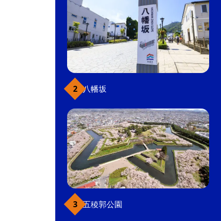
八幡坂
五稜郭公園