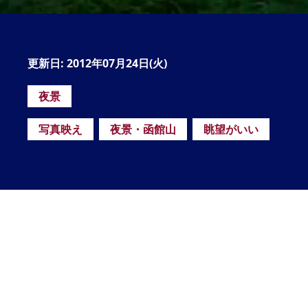
の
要
ベ
更新日: 2012年07月24日(火)
ト
夜景
イ
ン
写真映え
夜景・函館山
眺望がいい
検