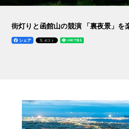
街灯りと函館山の競演 「裏夜景」を
シェア