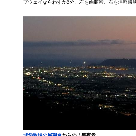
プウェイならわずか3分。左を函館湾、右を津軽海
城岱牧場の展望台
からの「裏夜景」