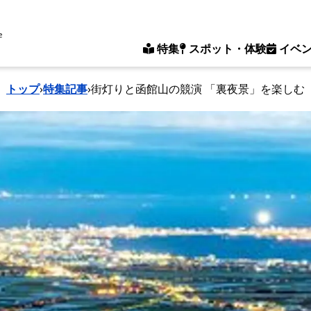
e
特集
スポット・体験
イベ
トップ
›
特集記事
›
街灯りと函館山の競演 「裏夜景」を楽しむ