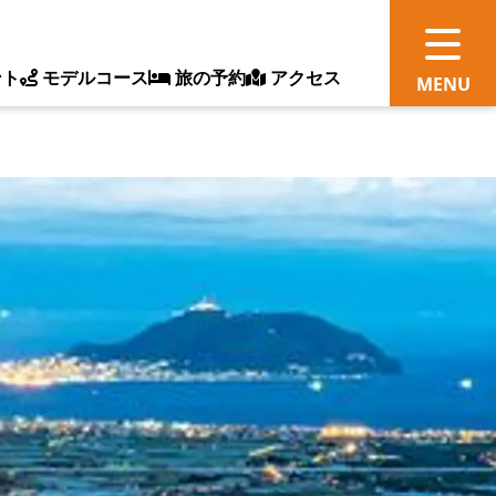
ント
モデルコース
旅の予約
アクセス
観
情
ス
ッ
ト
体
新