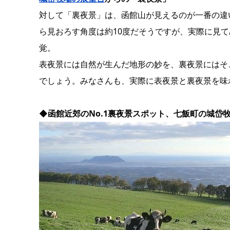
対して「裏夜景」は、函館山が見えるのが一番の違
ら見おろす角度は約10度だそうですが、実際に見
覚。
表夜景には自然が生んだ地形の妙を、裏夜景にはそ
でしょう。みなさんも、実際に表夜景と裏夜景を味
◆函館近郊のNo.1裏夜景スポット、七飯町の城岱