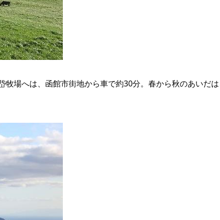
岱牧場へは、函館市街地から車で約30分。春から秋のあいだ