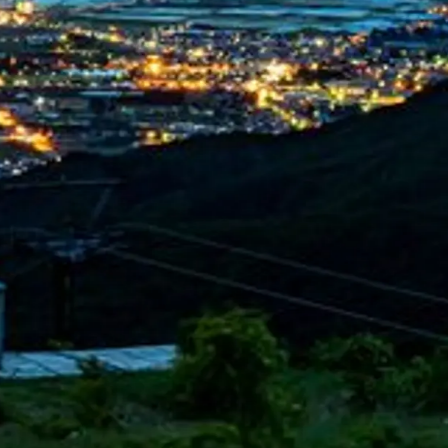
情
特
モ
ル
ー
ア
セ
イ
ン
年