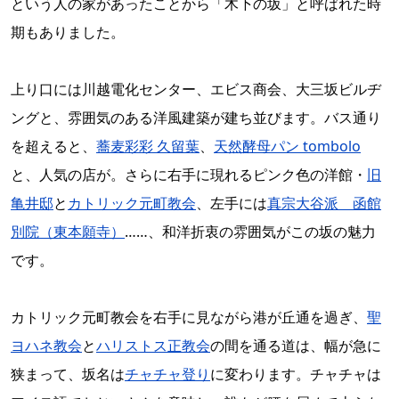
という人の家があったことから「木下の坂」と呼ばれた時
期もありました。
上り口には川越電化センター、エビス商会、大三坂ビルヂ
ングと、雰囲気のある洋風建築が建ち並びます。バス通り
を超えると、
蕎麦彩彩 久留葉
、
天然酵母パン tombolo
と、人気の店が。さらに右手に現れるピンク色の洋館・
旧
亀井邸
と
カトリック元町教会
、左手には
真宗大谷派 函館
別院（東本願寺）
……、和洋折衷の雰囲気がこの坂の魅力
です。
カトリック元町教会を右手に見ながら港が丘通を過ぎ、
聖
ヨハネ教会
と
ハリストス正教会
の間を通る道は、幅が急に
狭まって、坂名は
チャチャ登り
に変わります。チャチャは