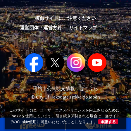
模倣サイトにご注意ください
運営団体・運営方針
サイトマップ
函館市公式観光情報 はこぶら
© City Of Hakodate,Hokkaido,Japan
このサイトでは、ユーザーエクスペリエンスを向上させるために
Cookieを使用しています。引き続き閲覧される場合は、当サイト
でのCookie使用に同意いただいたことになります。
承諾する
観光MAP
0
旅行計画