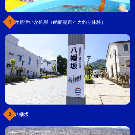
元祖活いか釣堀（函館朝市イカ釣り体験）
八幡坂