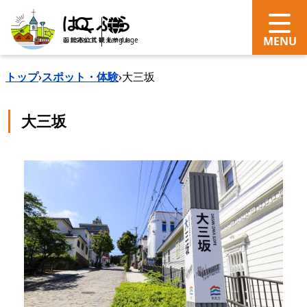
search
Language
トップ
›
スポット・体験
›
大三坂
大三坂