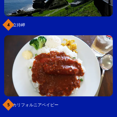
立待岬
カリフォルニアベイビー