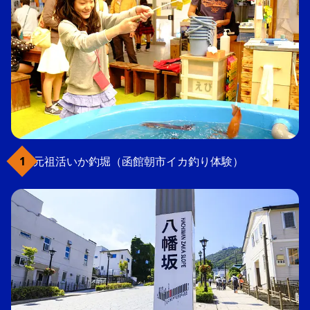
元祖活いか釣堀（函館朝市イカ釣り体験）