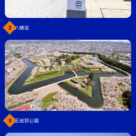
八幡坂
五稜郭公園