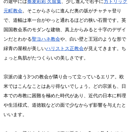
の途中には
蕎麦彩彩 久留葉
、少し進んで右手に
カトリック
元町教会
。そこからさらに進んだ奥の坂がチャチャ登り
で、道幅は車一台がやっと通れるほどの狭い石畳です。英
国国教会系のモダンな建物、真上からみると十字のデザイ
ンだとわかる
聖ヨハネ教会
や、白い壁と王冠のような形で
緑青の屋根が美しい
ハリストス正教会
が見えてきます。ち
ょっと鳥肌がたつくらいの美しさです。
宗派の違う3つの教会が隣り合って立っているエリア。欧
米ではこんなことはあり得ないでしょう。どの宗派も、日
本での布教に困難を極めた時代があり、近代の日本に料理
や生活様式、道徳観などの面で少なからず影響を与えたと
いいます。