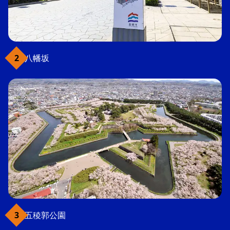
八幡坂
五稜郭公園