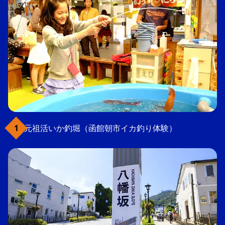
元祖活いか釣堀（函館朝市イカ釣り体験）