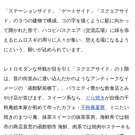
「ステーションサイド」「ゲートサイド」「スクエアサイ
ド」の３つの建物で構成。コの字を描くように駅に向かっ
て開かれた形で、ハコビバスクエア（交流広場）に緑を添
えるヒムロスギの周りに人々が集い、憩える場になるよう
にという、願いが込められています。
レトロモダンな外観が目を引く「スクエアサイド」の１階
は、昔の街並みに迷い込んだかのようなアンティークなイ
メージの「函館駅前横丁」。バラエティ豊かな飲食店とみ
やげ店が並びます。スイーツ系なら、
どら焼き
が自慢の千
秋庵総本家が初めて作ったカフェ・
千秋庵菓寮
、ミニたい
焼きのまつり庵、抹茶スイーツの抹茶茶房。海鮮丼では朝
市の商店直営の函館朝市 海鮮、肉系では焼肉やステーキも