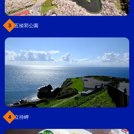
五稜郭公園
立待岬