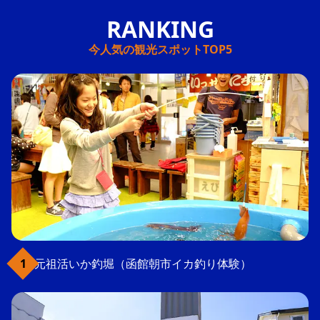
今人気の観光スポットTOP5
元祖活いか釣堀（函館朝市イカ釣り体験）