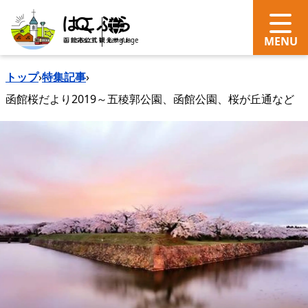
search
Language
トップ
›
特集記事
›
函館桜だより2019～五稜郭公園、函館公園、桜が丘通など