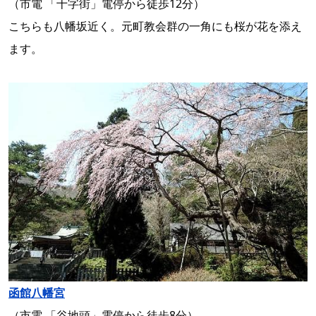
（市電 「十字街」電停から徒歩12分）
こちらも八幡坂近く。元町教会群の一角にも桜が花を添え
ます。
函館八幡宮
（市電 「谷地頭」電停から徒歩8分）