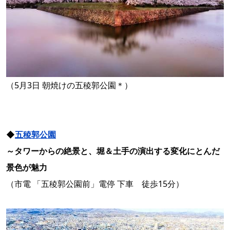
（5月3日 朝焼けの五稜郭公園＊）
◆
五稜郭公園
～タワーからの絶景と、堀＆土手の演出する変化にとんだ
景色が魅力
（市電 「五稜郭公園前」電停 下車 徒歩15分）