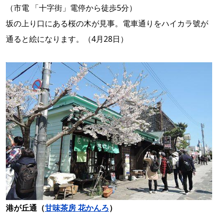
（市電 「十字街」電停から徒歩5分）
坂の上り口にある桜の木が見事。電車通りをハイカラ號が
通ると絵になります。（4月28日）
港が丘通（
甘味茶房 花かんろ
）